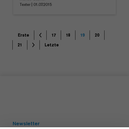
Texter | 01.07.2015
Erste
17
18
19
20
21
Letzte
Newsletter