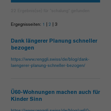
22 Ergebnis(se) für "
schalung
" gefunden
Ergegnisseiten:
1
|
2
|
3
Dank längerer Planung schneller
bezogen
https://www.renggli.swiss/de/blog/dank-
laengerer-planung-schneller-bezogen/
Ü60-Wohnungen machen auch für
Kinder Sinn
https://www.renggli.swiss/de/blog/ue60-