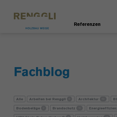
Datenschutzeinstellungen
Referenzen
Fachblog
Alle
Arbeiten bei Renggli
Architektur
B
9
50
Bodenbeläge
Brandschutz
Energieeffizie
2
10