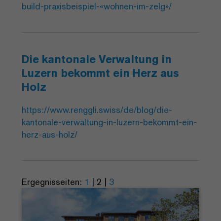
build-praxisbeispiel-«wohnen-im-zelg»/
Die kantonale Verwaltung in
Luzern bekommt ein Herz aus
Holz
https://www.renggli.swiss/de/blog/die-
kantonale-verwaltung-in-luzern-bekommt-ein-
herz-aus-holz/
Ergegnisseiten:
1
|
2
|
3