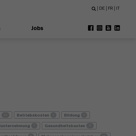
DE
FR
IT
s
Jobs
s
Betriebskosten
Bildung
24
2
3
lunternehmung
Gesundheitsbauten
7
10