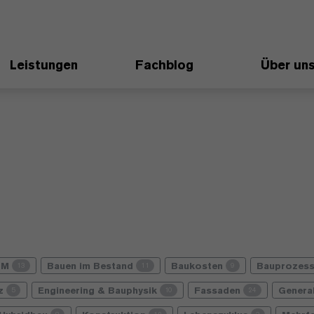
Leistungen
Fachblog
Über un
IM
Bauen im Bestand
Baukosten
Bauprozes
13
11
9
nz
Engineering & Bauphysik
Fassaden
Genera
5
10
24