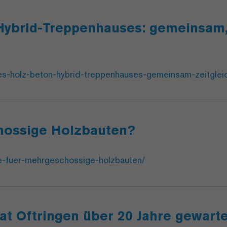
ybrid-Treppenhauses: gemeinsam, z
es-holz-beton-hybrid-treppenhauses-gemeinsam-zeitgleich
hossige Holzbauten?
de-fuer-mehrgeschossige-holzbauten/
hat Oftringen über 20 Jahre gewarte