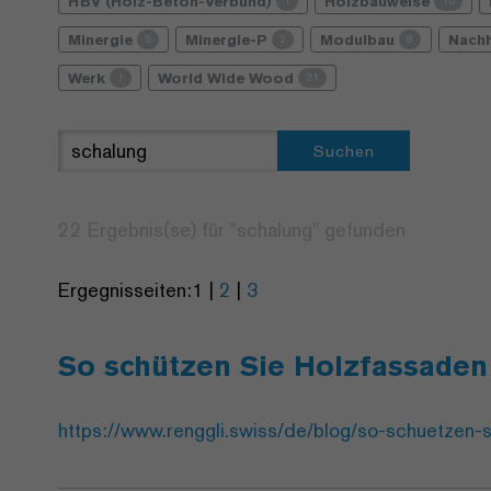
HBV (Holz-Beton-Verbund)
Holzbauweise
1
15
Minergie
Minergie-P
Modulbau
Nachh
5
2
8
Werk
World Wide Wood
1
21
Suchen
22 Ergebnis(se) für "
schalung
" gefunden
Ergegnisseiten:
1
|
2
|
3
So schützen Sie Holzfassaden
https://www.renggli.swiss/de/blog/so-schuetzen-s