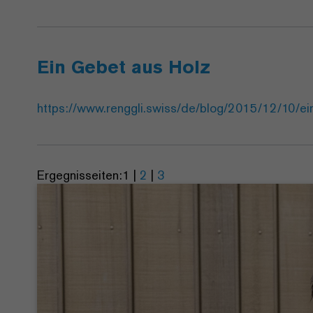
Ein Gebet aus Holz
https://www.renggli.swiss/de/blog/2015/12/10/ei
Ergegnisseiten:
1
|
2
|
3