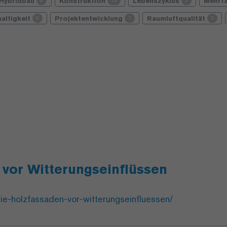
Hybridbau
Konstruktion
Lebenszyklus
Mehrf
8
12
3
altigkeit
Projektentwicklung
Raumluftqualität
8
1
3
 vor Witterungseinflüssen
ie-holzfassaden-vor-witterungseinfluessen/