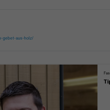
n-gebet-aus-holz/
Fas
Ti