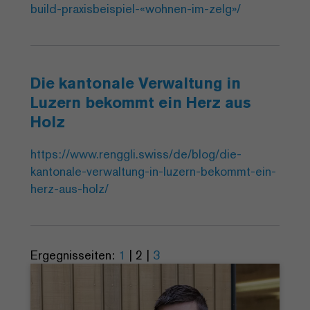
build-praxisbeispiel-«wohnen-im-zelg»/
Die kantonale Verwaltung in
Luzern bekommt ein Herz aus
Holz
https://www.renggli.swiss/de/blog/die-
kantonale-verwaltung-in-luzern-bekommt-ein-
herz-aus-holz/
Ergegnisseiten:
1
|
2
|
3