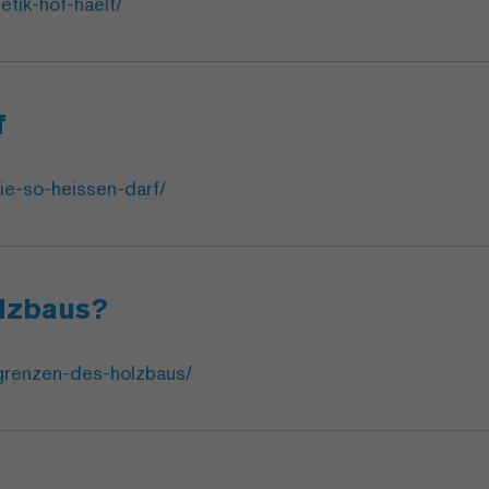
tik-hof-haelt/
f
ie-so-heissen-darf/
olzbaus?
-grenzen-des-holzbaus/