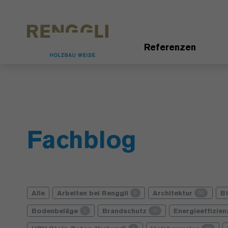
Datenschutzeinstellungen
Referenzen
Fachblog
Alle
Arbeiten bei Renggli
Architektur
B
9
50
Bodenbeläge
Brandschutz
Energieeffizie
2
10