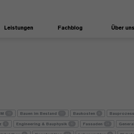
Leistungen
Fachblog
Über un
IM
Bauen im Bestand
Baukosten
Bauprozes
13
11
9
nz
Engineering & Bauphysik
Fassaden
Genera
5
10
24