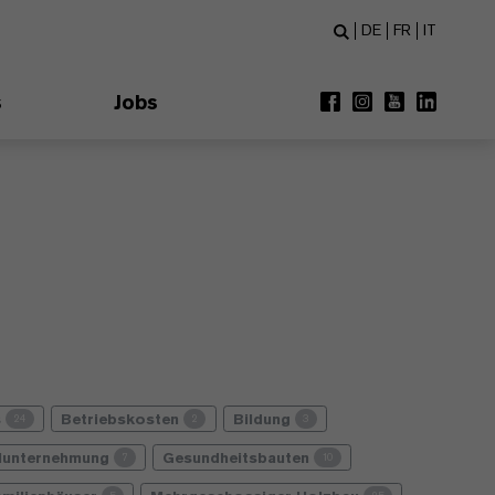
DE
FR
IT
s
Jobs
s
Betriebskosten
Bildung
24
2
3
lunternehmung
Gesundheitsbauten
7
10