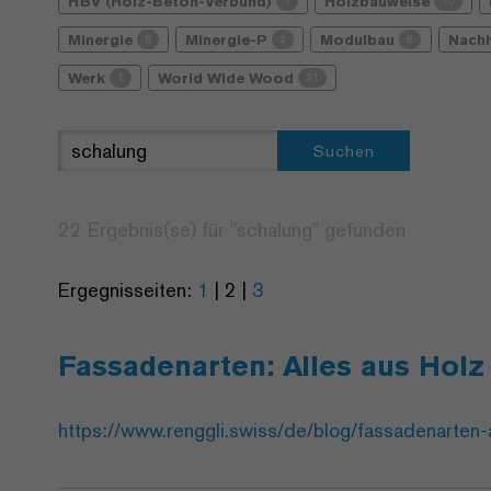
HBV (Holz-Beton-Verbund)
Holzbauweise
1
15
Minergie
Minergie-P
Modulbau
Nachh
5
2
8
Werk
World Wide Wood
1
21
Suchen
22 Ergebnis(se) für "
schalung
" gefunden
Ergegnisseiten:
1
|
2
|
3
Fassadenarten: Alles aus Holz
https://www.renggli.swiss/de/blog/fassadenarten-a