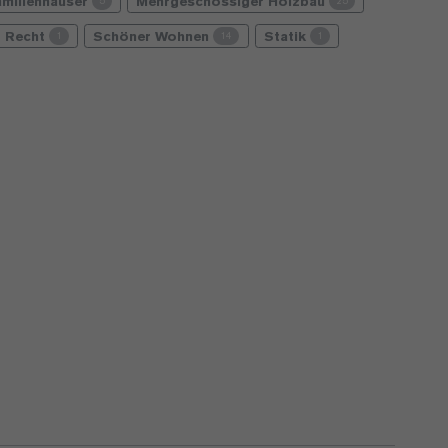
amilienhäuser
Mehrgeschossiger Holzbau
5
25
Recht
Schöner Wohnen
Statik
1
14
1