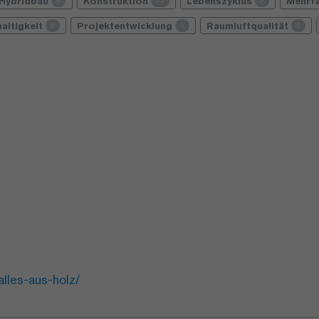
Hybridbau
Konstruktion
Lebenszyklus
Mehrf
8
12
3
altigkeit
Projektentwicklung
Raumluftqualität
8
1
3
lles-aus-holz/