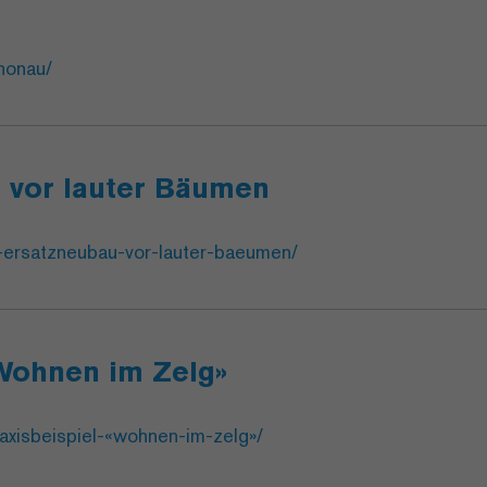
nonau/
u vor lauter Bäumen
n-ersatzneubau-vor-lauter-baeumen/
«Wohnen im Zelg»
raxisbeispiel-«wohnen-im-zelg»/