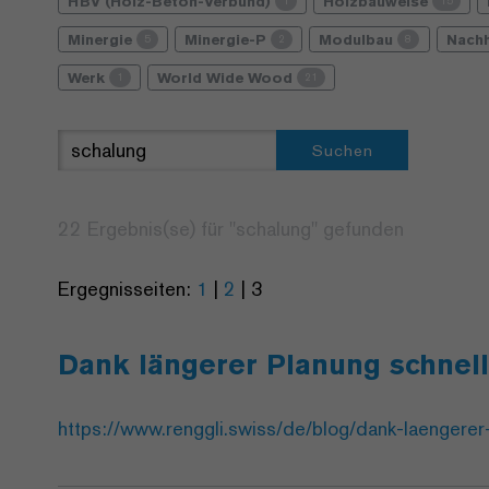
HBV (Holz-Beton-Verbund)
Holzbauweise
1
15
Minergie
Minergie-P
Modulbau
Nachh
5
2
8
Werk
World Wide Wood
1
21
Suchen
22 Ergebnis(se) für "
schalung
" gefunden
Ergegnisseiten:
1
|
2
|
3
Dank längerer Planung schnel
https://www.renggli.swiss/de/blog/dank-laengerer