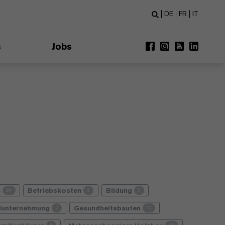
DE
FR
IT
s
Jobs
s
Betriebskosten
Bildung
24
2
3
lunternehmung
Gesundheitsbauten
7
10