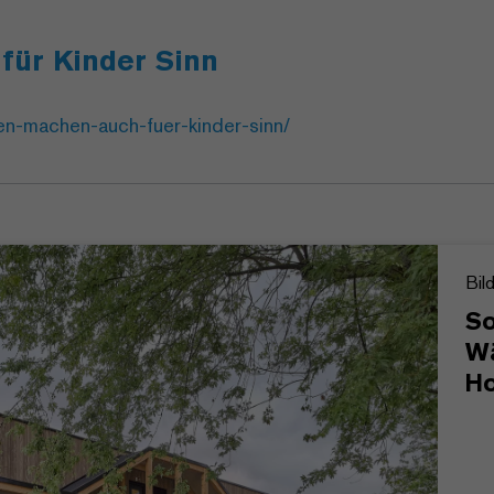
ür Kinder Sinn
en-machen-auch-fuer-kinder-sinn/
Bil
So
Wä
Ho