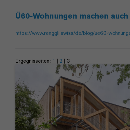
Ü60-Wohnungen machen auch f
https://www.renggli.swiss/de/blog/ue60-wohnung
Ergegnisseiten:
1
|
2
|
3