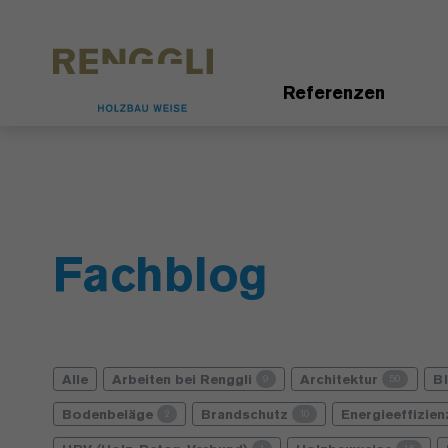
Datenschutzeinstellungen
Referenzen
Fachblog
Alle
Arbeiten bei Renggli
Architektur
B
9
50
Bodenbeläge
Brandschutz
Energieeffizie
2
10