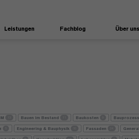
Leistungen
Fachblog
Über un
IM
Bauen im Bestand
Baukosten
Bauprozes
13
11
9
nz
Engineering & Bauphysik
Fassaden
Genera
5
10
24