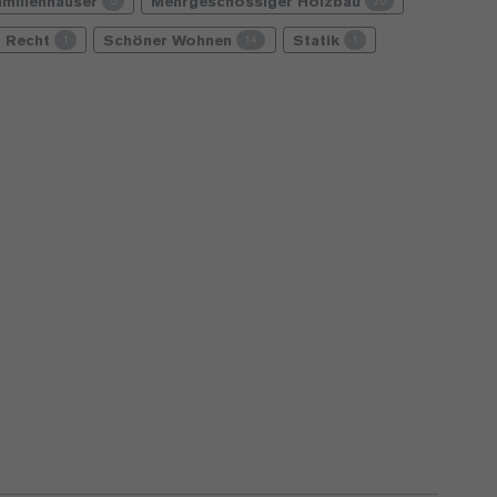
amilienhäuser
Mehrgeschossiger Holzbau
5
25
Recht
Schöner Wohnen
Statik
1
14
1