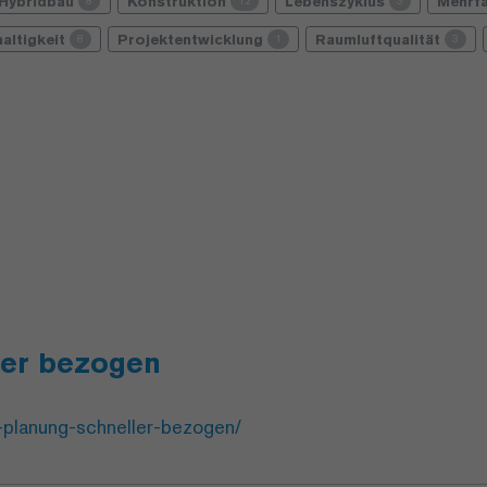
Hybridbau
Konstruktion
Lebenszyklus
Mehrf
8
12
3
altigkeit
Projektentwicklung
Raumluftqualität
8
1
3
ler bezogen
-planung-schneller-bezogen/