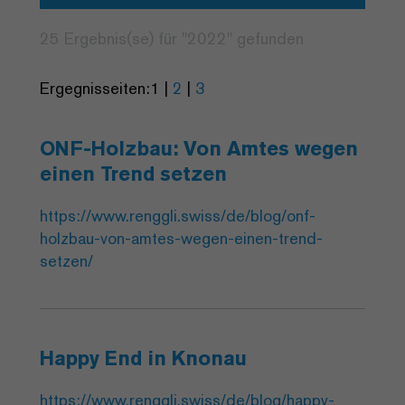
25 Ergebnis(se) für "
2022
" gefunden
Ergegnisseiten:
1
|
2
|
3
ONF-Holzbau: Von Amtes wegen
einen Trend setzen
https://www.renggli.swiss/de/blog/onf-
holzbau-von-amtes-wegen-einen-trend-
setzen/
Happy End in Knonau
https://www.renggli.swiss/de/blog/happy-