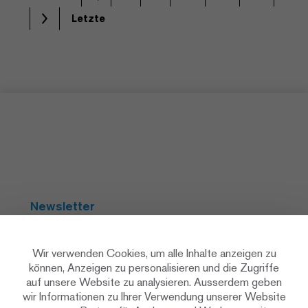
Letzte
Newsletter
Abonnieren
Wir verwenden Cookies, um alle Inhalte anzeigen zu
können, Anzeigen zu personalisieren und die Zugriffe
auf unsere Website zu analysieren. Ausserdem geben
Social Media
wir Informationen zu Ihrer Verwendung unserer Website