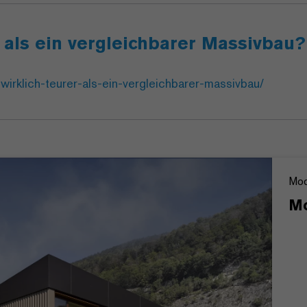
r als ein vergleichbarer Massivbau?
wirklich-teurer-als-ein-vergleichbarer-massivbau/
Mod
Mo