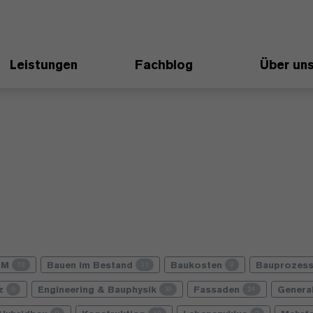
Leistungen
Fachblog
Über un
IM
Bauen im Bestand
Baukosten
Bauprozes
13
11
9
nz
Engineering & Bauphysik
Fassaden
Genera
5
10
24