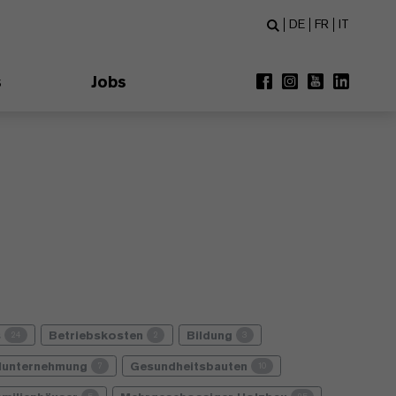
DE
FR
IT
s
Jobs
s
Betriebskosten
Bildung
24
2
3
lunternehmung
Gesundheitsbauten
7
10