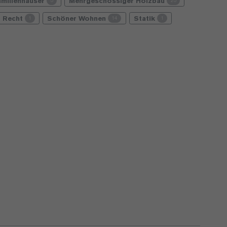
amilienhäuser
Mehrgeschossiger Holzbau
5
25
Recht
Schöner Wohnen
Statik
1
14
1