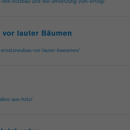
r-den-holzbau-und-die-umsetzung-zum-erfolg/
u vor lauter Bäumen
n-ersatzneubau-vor-lauter-baeumen/
lles-aus-holz/