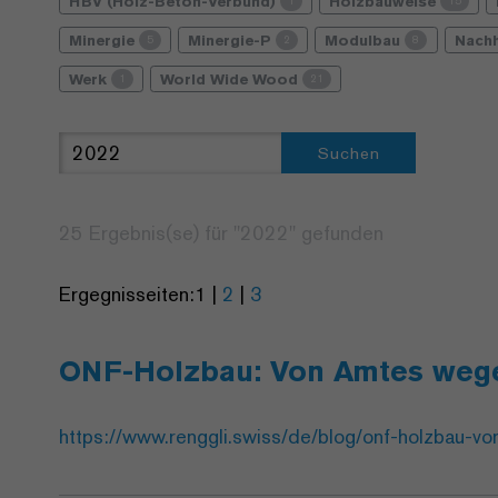
HBV (Holz-Beton-Verbund)
Holzbauweise
1
15
Minergie
Minergie-P
Modulbau
Nachh
5
2
8
Werk
World Wide Wood
1
21
Suchen
25 Ergebnis(se) für "
2022
" gefunden
Ergegnisseiten:
1
|
2
|
3
ONF-Holzbau: Von Amtes wege
https://www.renggli.swiss/de/blog/onf-holzbau-v