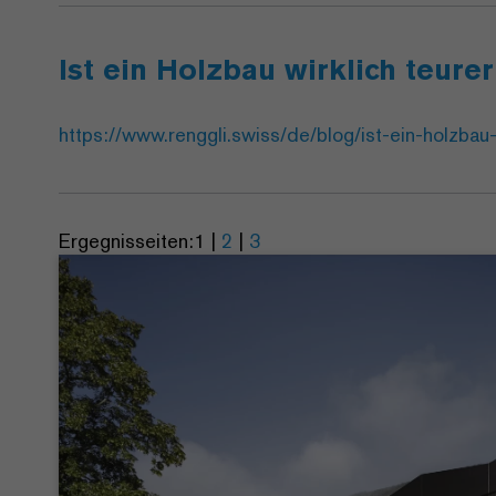
Ist ein Holzbau wirklich teure
https://www.renggli.swiss/de/blog/ist-ein-holzbau-
Ergegnisseiten:
1
|
2
|
3