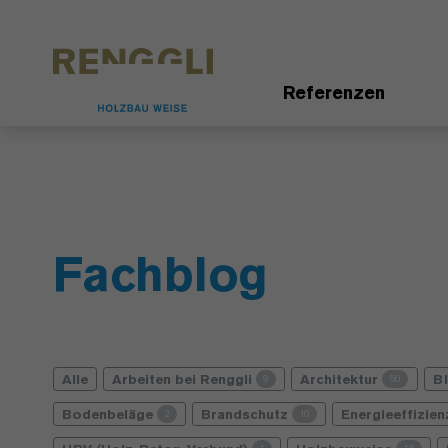
Datenschutzeinstellungen
Referenzen
Fachblog
Alle
Arbeiten bei Renggli
Architektur
B
9
50
Bodenbeläge
Brandschutz
Energieeffizie
2
10