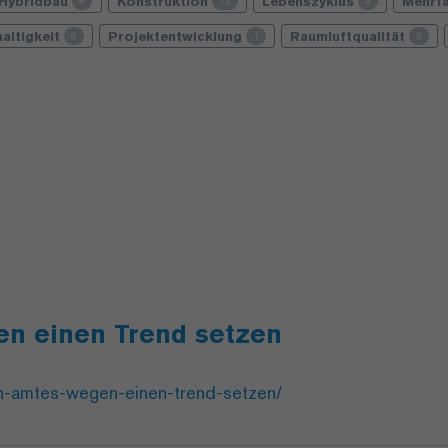
Hybridbau
Konstruktion
Lebenszyklus
Mehrf
8
12
3
altigkeit
Projektentwicklung
Raumluftqualität
8
1
3
n einen Trend setzen
on-amtes-wegen-einen-trend-setzen/