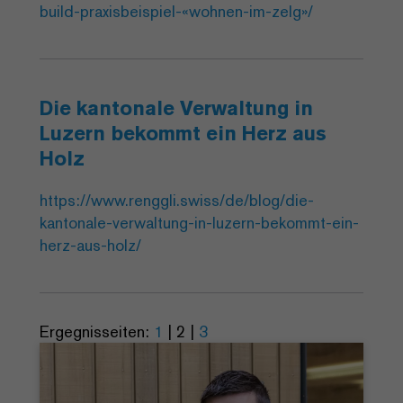
build-praxisbeispiel-«wohnen-im-zelg»/
Die kantonale Verwaltung in
Luzern bekommt ein Herz aus
Holz
https://www.renggli.swiss/de/blog/die-
kantonale-verwaltung-in-luzern-bekommt-ein-
herz-aus-holz/
Ergegnisseiten:
1
|
2
|
3