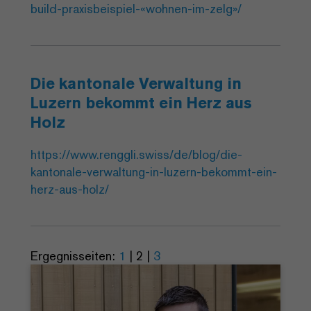
build-praxisbeispiel-«wohnen-im-zelg»/
Die kantonale Verwaltung in
Luzern bekommt ein Herz aus
Holz
https://www.renggli.swiss/de/blog/die-
kantonale-verwaltung-in-luzern-bekommt-ein-
herz-aus-holz/
Ergegnisseiten:
1
|
2
|
3