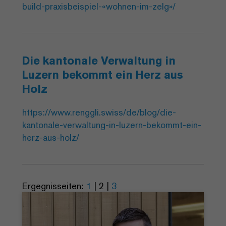
build-praxisbeispiel-«wohnen-im-zelg»/
Die kantonale Verwaltung in
Luzern bekommt ein Herz aus
Holz
https://www.renggli.swiss/de/blog/die-
kantonale-verwaltung-in-luzern-bekommt-ein-
herz-aus-holz/
Ergegnisseiten:
1
|
2
|
3