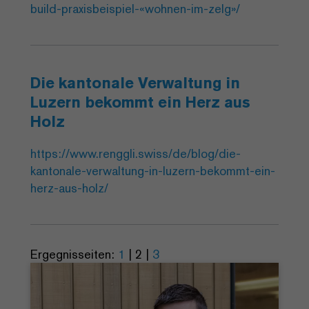
build-praxisbeispiel-«wohnen-im-zelg»/
Die kantonale Verwaltung in
Luzern bekommt ein Herz aus
Holz
https://www.renggli.swiss/de/blog/die-
kantonale-verwaltung-in-luzern-bekommt-ein-
herz-aus-holz/
Ergegnisseiten:
1
|
2
|
3