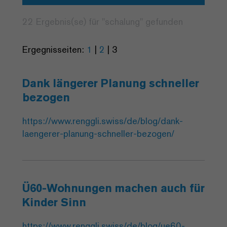
22 Ergebnis(se) für "
schalung
" gefunden
Ergegnisseiten:
1
|
2
|
3
Dank längerer Planung schneller
bezogen
https://www.renggli.swiss/de/blog/dank-
laengerer-planung-schneller-bezogen/
Ü60-Wohnungen machen auch für
Kinder Sinn
https://www.renggli.swiss/de/blog/ue60-