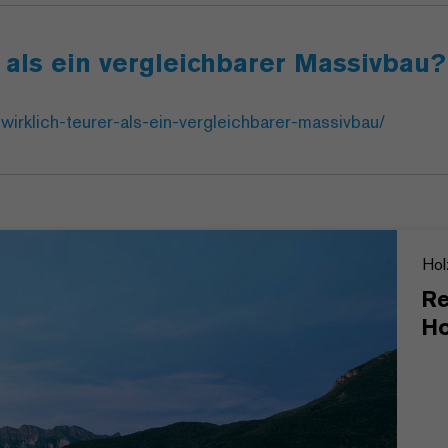
r als ein vergleichbarer Massivbau?
wirklich-teurer-als-ein-vergleichbarer-massivbau/
Hol
Re
Ho