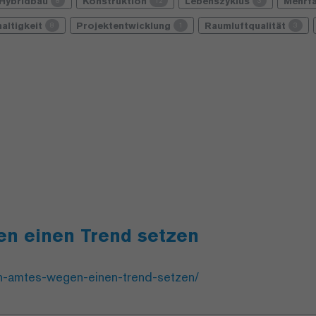
Hybridbau
Konstruktion
Lebenszyklus
Mehrf
8
12
3
altigkeit
Projektentwicklung
Raumluftqualität
8
1
3
n einen Trend setzen
on-amtes-wegen-einen-trend-setzen/