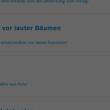
r-den-holzbau-und-die-umsetzung-zum-erfolg/
u vor lauter Bäumen
n-ersatzneubau-vor-lauter-baeumen/
lles-aus-holz/