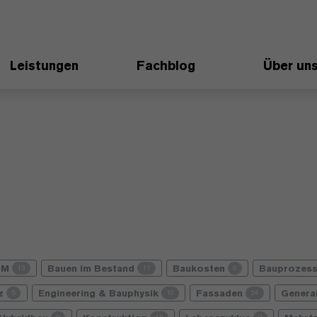
Leistungen
Fachblog
Über un
IM
Bauen im Bestand
Baukosten
Bauprozes
13
11
9
nz
Engineering & Bauphysik
Fassaden
Genera
5
10
24