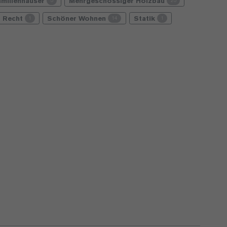
amilienhäuser
Mehrgeschossiger Holzbau
5
25
Recht
Schöner Wohnen
Statik
1
14
1