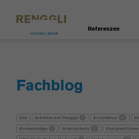
Datenschutzeinstellungen
Referenzen
Fachblog
Alle
Arbeiten bei Renggli
Architektur
B
9
50
Bodenbeläge
Brandschutz
Energieeffizie
2
10