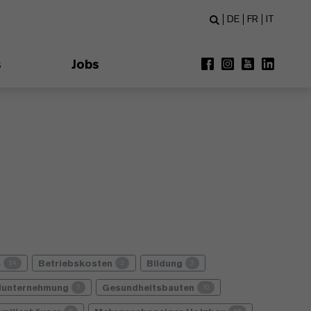
DE
FR
IT
s
Jobs
s
Betriebskosten
Bildung
24
2
3
lunternehmung
Gesundheitsbauten
7
10