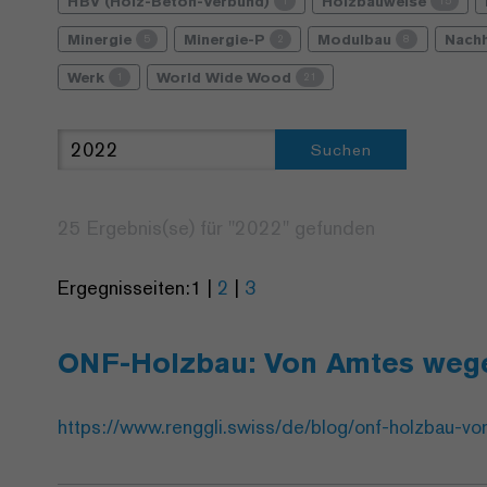
HBV (Holz-Beton-Verbund)
Holzbauweise
1
15
Minergie
Minergie-P
Modulbau
Nachh
5
2
8
Werk
World Wide Wood
1
21
Suchen
25 Ergebnis(se) für "
2022
" gefunden
Ergegnisseiten:
1
|
2
|
3
ONF-Holzbau: Von Amtes wege
https://www.renggli.swiss/de/blog/onf-holzbau-v