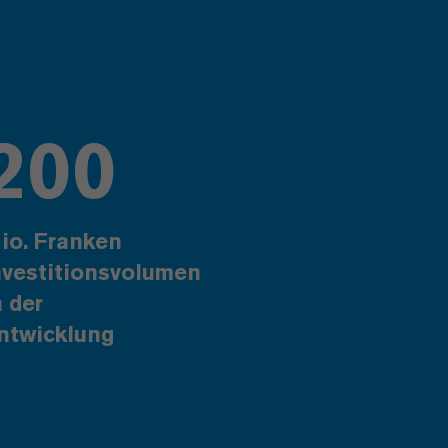
200
io. Franken
nvestitionsvolumen
n der
ntwicklung