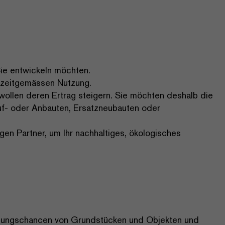
Sie entwickeln möchten.
r zeitgemässen Nutzung.
 wollen deren Ertrag steigern. Sie möchten deshalb die
uf- oder Anbauten, Ersatzneubauten oder
igen Partner, um Ihr nachhaltiges, ökologisches
icklungschancen von Grundstücken und Objekten und