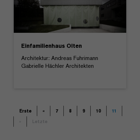
Einfamilienhaus Olten
Architektur: Andreas Fuhrimann
Gabrielle Hächler Architekten
Erste
«
7
8
9
10
11
»
Letzte