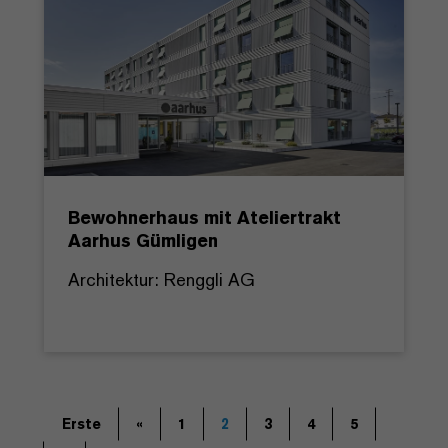
Bewohnerhaus mit Ateliertrakt
Aarhus Gümligen
Architektur: Renggli AG
Erste
«
1
2
3
4
5