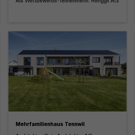
Als Wettbewerbs-Teilnehmerin: Renggli AG
Mehrfamilienhaus Tennwil