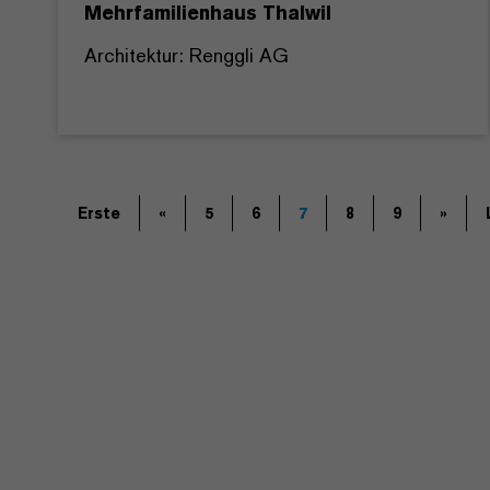
Mehrfamilienhaus Thalwil
Architektur: Renggli AG
Erste
«
5
6
7
8
9
»