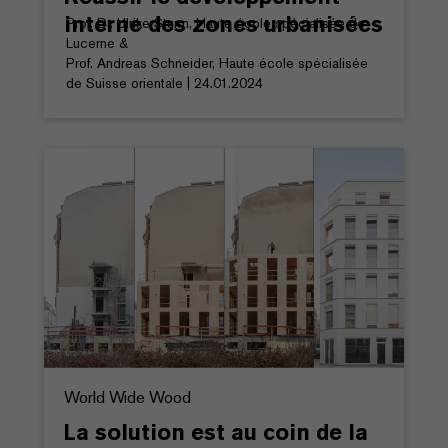
interne des zones urbanisées
Prof. Dr. Ulrike Sturm, Haute école spécialisée de
Lucerne &
Prof. Andreas Schneider, Haute école spécialisée
de Suisse orientale | 24.01.2024
World Wide Wood
La solution est au coin de la