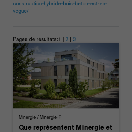
construction-hybride-bois-beton-est-en-
vogue/
Pages de résultats:
1
|
2
|
3
Minergie / Minergie-P
Que représentent Minergie et