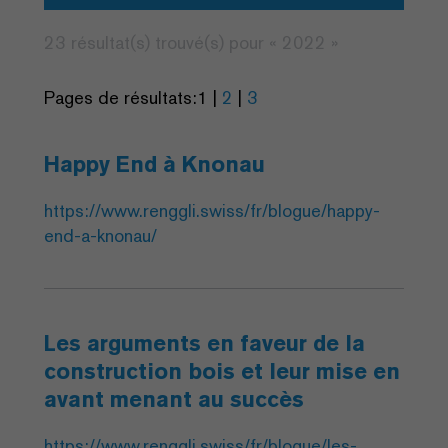
23 résultat(s) trouvé(s) pour «
2022
»
Pages de résultats:
1
|
2
|
3
Happy End à Knonau
https://www.renggli.swiss/fr/blogue/happy-
end-a-knonau/
Les arguments en faveur de la
construction bois et leur mise en
avant menant au succès
https://www.renggli.swiss/fr/blogue/les-