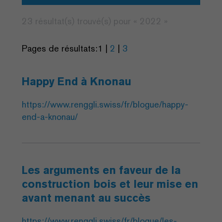
23 résultat(s) trouvé(s) pour «
2022
»
Pages de résultats:
1
|
2
|
3
Happy End à Knonau
https://www.renggli.swiss/fr/blogue/happy-
end-a-knonau/
Les arguments en faveur de la
construction bois et leur mise en
avant menant au succès
https://www.renggli.swiss/fr/blogue/les-