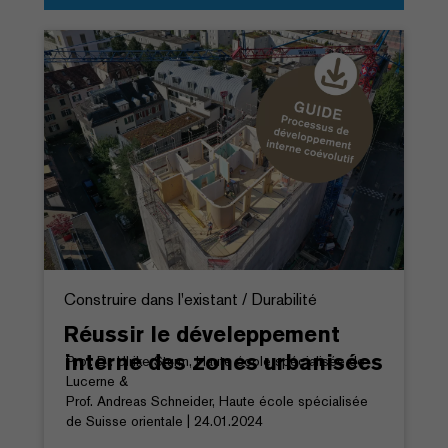
Construire dans l'existant / Durabilité
Réussir le déveleppement
interne des zones urbanisées
Prof. Dr. Ulrike Sturm, Haute école spécialisée de
Lucerne &
Prof. Andreas Schneider, Haute école spécialisée
de Suisse orientale | 24.01.2024