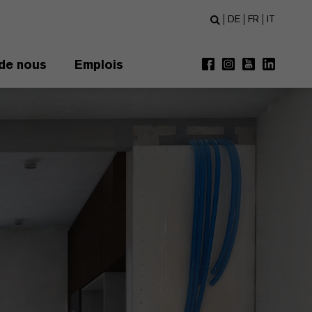
DE
FR
IT
de nous
Emplois