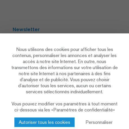
Newsletter
S'abonner
Nous utilisons des cookies pour afficher tous les
contenus, personnaliser les annonces et analyser les
accès à notre site Internet. En outre, nous
Social Media
transmettons des informations sur votre utilisation de
notre site Internet à nos partenaires à des fins
d’analyse et de publicité. Vous pouvez choisir
d’autoriser tous les services, aucun ou certains
services sélectionnés individuellement.
Vous pouvez modifier vos paramètres à tout moment
Déclaration de protection des données
ci-dessous via les «Paramètres de confidentialité»
Paramètres de confidentialité
Politique en matière de cookies
Autoriser tous les cookies
Personnaliser
Impressum & mentions légales
Contact