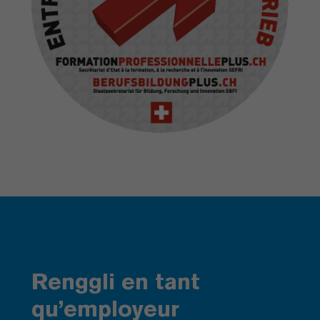
Renggli en tant
qu’employeur