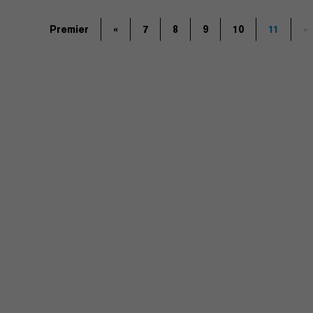
Premier
«
7
8
9
10
11
»