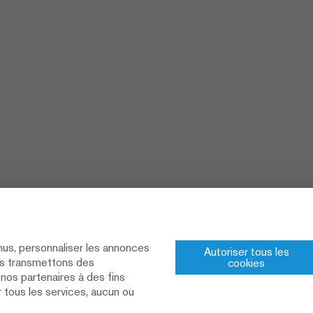
nus, personnaliser les annonces
Autoriser tous les
ous transmettons des
cookies
à nos partenaires à des fins
r tous les services, aucun ou