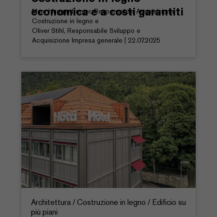
economica e a costi garantiti
Marc Huggenberger, Responsabile Acquisizione
Costruzione in legno e
Oliver Stihl, Responsabile Sviluppo e
Acquisizione Impresa generale | 22.07.2025
Architettura / Costruzione in legno / Edificio su
più piani