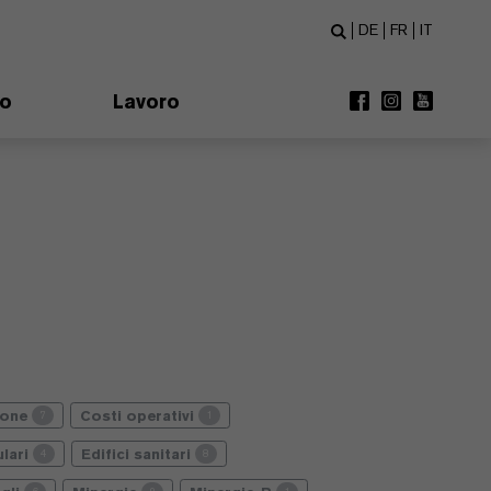
DE
FR
IT
mo
Lavoro
ione
Costi operativi
7
1
lari
Edifici sanitari
4
8