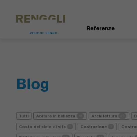
Modifica dei cookie
Impostazioni della protezione dei dati
Referenze
Blog
Tutti
Abitare in bellezza
Architettura
10
37
Costo del ciclo di vita
Costruzione
Costru
1
1