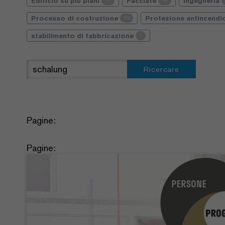
Edificio su più piani
Facciate
Ingegneria
17
14
Processo di costruzione
Protezione antincend
12
stabilimento di fabbricazione
1
Ricercare
Pagine:
Pagine: