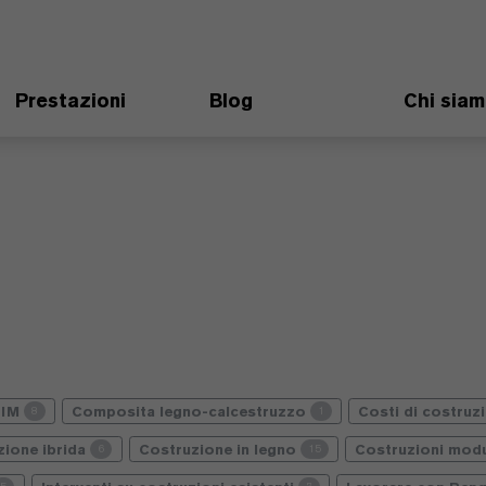
Prestazioni
Blog
Chi sia
BIM
Composita legno-calcestruzzo
Costi di costruz
8
1
zione ibrida
Costruzione in legno
Costruzioni modu
6
15