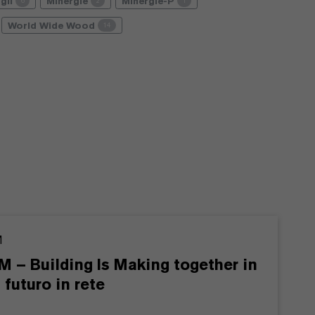
gli
Minergie
Minergie-P
6
2
1
World Wide Wood
14
M
M – Building Is Making together in
 futuro in rete