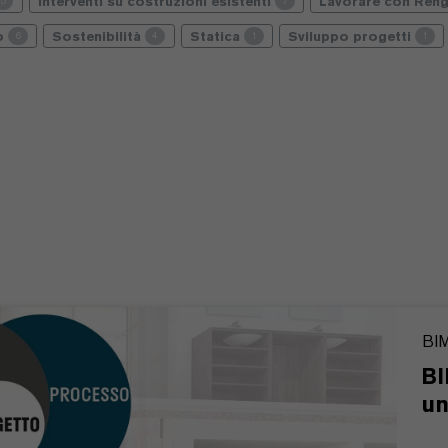
Interventi su costruzioni esistenti
Lavorare con Reng
5
7
io
Sostenibilità
Statica
Sviluppo progetti
6
4
1
1
BI
BI
un