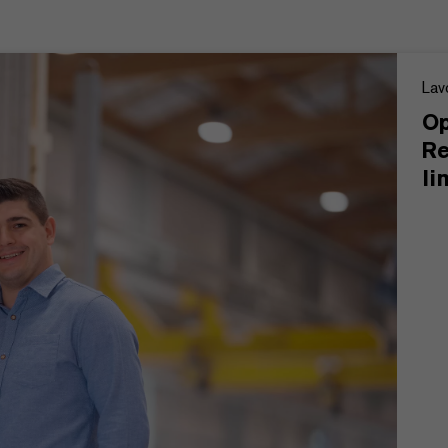
Lav
Op
Re
li