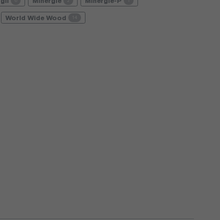
gli
Minergie
Minergie-P
6
2
1
World Wide Wood
14