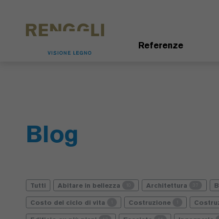
Modifica dei cookie
Impostazioni della protezione dei dati
Referenze
Blog
Tutti
Abitare in bellezza
Architettura
10
37
Costo del ciclo di vita
Costruzione
Costru
1
1