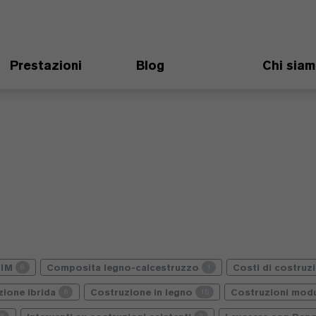
Prestazioni
Blog
Chi sia
BIM
Composita legno-calcestruzzo
Costi di costruz
8
1
zione ibrida
Costruzione in legno
Costruzioni modu
6
15