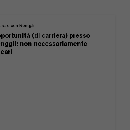
orare con Renggli
portunità (di carriera) presso
nggli: non necessariamente
neari