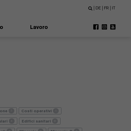
DE
FR
IT
mo
Lavoro
ione
Costi operativi
7
1
lari
Edifici sanitari
4
8