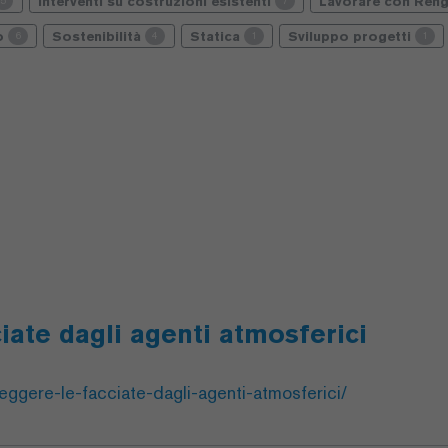
Interventi su costruzioni esistenti
Lavorare con Reng
5
7
io
Sostenibilità
Statica
Sviluppo progetti
6
4
1
1
iate dagli agenti atmosferici
eggere-le-facciate-dagli-agenti-atmosferici/