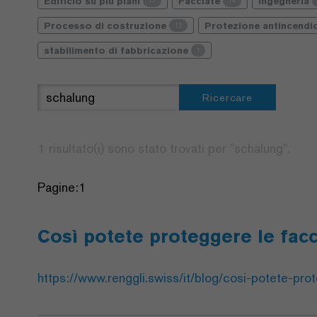
Edificio su più piani
Facciate
Ingegneria
17
14
Processo di costruzione
Protezione antincend
12
stabilimento di fabbricazione
1
Ricercare
1 risultato(i) sono stato trovati per "
schalung
".
Pagine:
1
Così potete proteggere le facc
https://www.renggli.swiss/it/blog/cosi-potete-prot