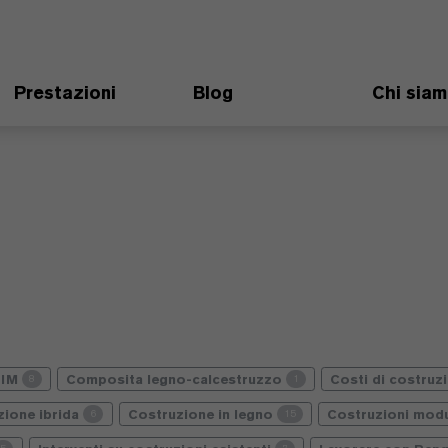
Prestazioni
Blog
Chi sia
BIM
Composita legno-calcestruzzo
Costi di costruz
8
1
zione ibrida
Costruzione in legno
Costruzioni modu
6
15