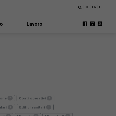
DE
FR
IT
mo
Lavoro
ione
Costi operativi
7
1
lari
Edifici sanitari
4
8