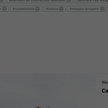
Interventi su costruzioni esistenti
Lavorare con Reng
5
7
io
Sostenibilità
Statica
Sviluppo progetti
6
4
1
1
Wor
Ca