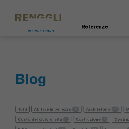
Modifica dei cookie
Impostazioni della protezione dei dati
Referenze
Blog
Tutti
Abitare in bellezza
Architettura
10
37
Costo del ciclo di vita
Costruzione
Costru
1
1