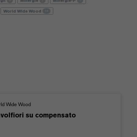
gli
Minergie
Minergie-P
6
2
1
World Wide Wood
14
ld Wide Wood
volfiori su compensato