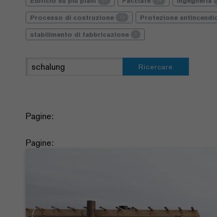
Edificio su più piani
Facciate
Ingegneria
17
14
Processo di costruzione
Protezione antincend
12
stabilimento di fabbricazione
1
Ricercare
Pagine:
Pagine: