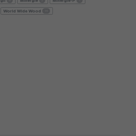
gli
Minergie
Minergie-P
6
2
1
World Wide Wood
14