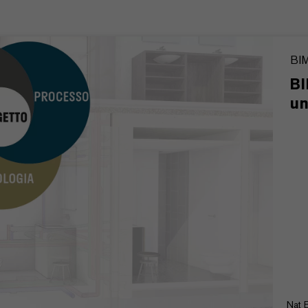
BI
BI
un
Nat 