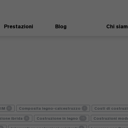
Prestazioni
Blog
Chi sia
BIM
Composita legno-calcestruzzo
Costi di costruz
8
1
zione ibrida
Costruzione in legno
Costruzioni modu
6
15