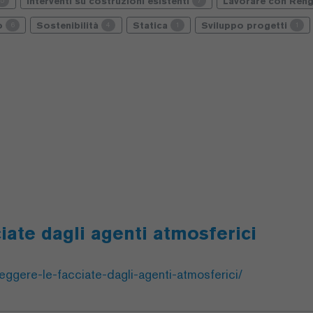
Interventi su costruzioni esistenti
Lavorare con Reng
5
7
io
Sostenibilità
Statica
Sviluppo progetti
6
4
1
1
iate dagli agenti atmosferici
eggere-le-facciate-dagli-agenti-atmosferici/