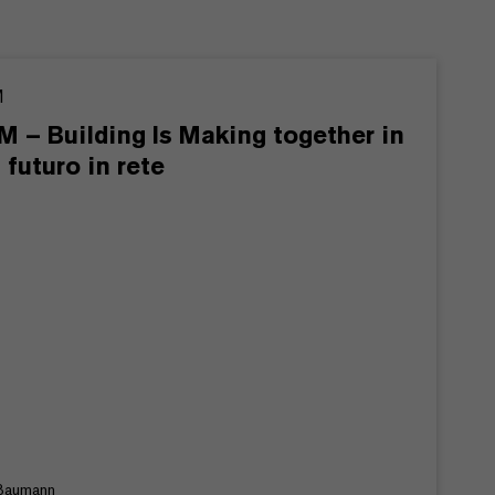
M
M – Building Is Making together in
 futuro in rete
Baumann