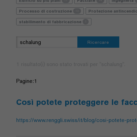
Edificio su più piani
Facciate
Ingegneria
17
14
Processo di costruzione
Protezione antincend
12
stabilimento di fabbricazione
1
Ricercare
1 risultato(i) sono stato trovati per "
schalung
".
Pagine:
1
Così potete proteggere le facc
https://www.renggli.swiss/it/blog/cosi-potete-prot