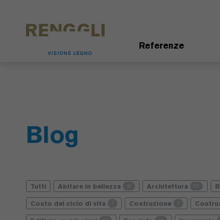
Modifica dei cookie
Impostazioni della protezione dei dati
Referenze
Blog
Tutti
Abitare in bellezza
Architettura
10
37
Costo del ciclo di vita
Costruzione
Costru
1
1