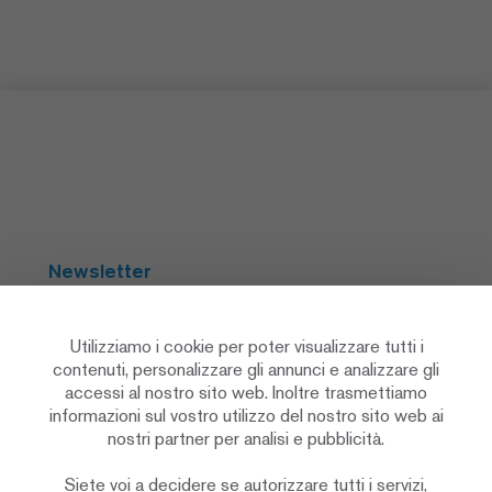
Newsletter
Abbonarsi
Utilizziamo i cookie per poter visualizzare tutti i
contenuti, personalizzare gli annunci e analizzare gli
accessi al nostro sito web. Inoltre trasmettiamo
Social Media
informazioni sul vostro utilizzo del nostro sito web ai
nostri partner per analisi e pubblicità.
Siete voi a decidere se autorizzare tutti i servizi,