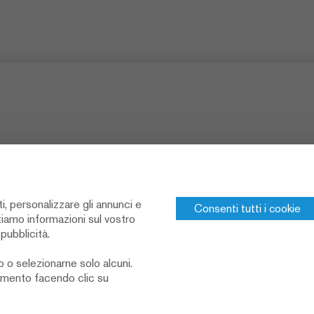
ti, personalizzare gli annunci e
Consenti tutti i cookie
tiamo informazioni sul vostro
edia
 pubblicità.
o o selezionarne solo alcuni.
momento facendo clic su