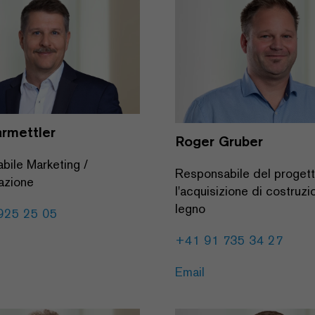
armettler
Roger Gruber
bile Marketing /
Responsabile del progett
azione
l'acquisizione di costruzio
legno
925 25 05
+41 91 735 34 27
Email