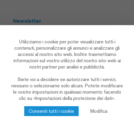
Newsletter
Abbonarsi
Utilizziamo i cookie per poter visualizzare tutti i
contenuti, personalizzare gli annunci e analizzare gli
accessi al nostro sito web. Inoltre trasmettiamo
Social Media
informazioni sul vostro utilizzo del nostro sito web ai
nostri partner per analisi e pubblicità.
Siete voi a decidere se autorizzare tutti i servizi,
nessuno o selezionarne solo alcuni. Potete modificare
le vostre impostazioni in qualsiasi momento facendo
clic su «Impostazioni della protezione dei dati».
Informativa sulla protezione dei dati
Impostazioni sulla privacy
Cookie Policy
Consenti tutti i cookie
Modifica
Colophon & note legali
Contatto
© 2026 Renggli AG