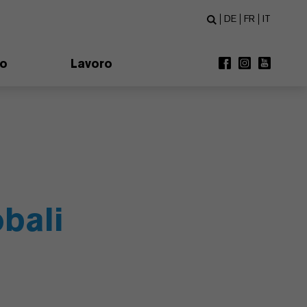
DE
FR
IT
mo
Lavoro
obali