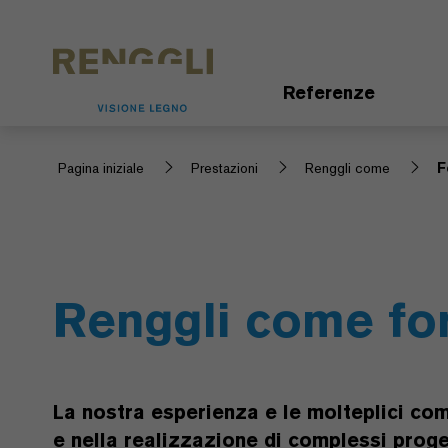
Modifica dei cookie
Impostazioni della protezione dei dati
Referenze
Pagina iniziale
Prestazioni
Renggli come
F
Renggli come forn
La nostra esperienza e le molteplici com
e nella realizzazione di complessi proget