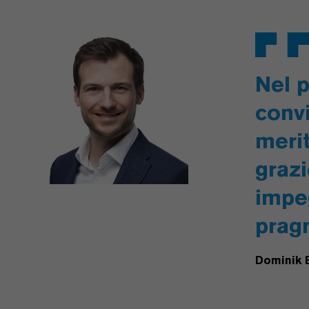
Nel 
convi
merit
grazi
impe
prag
Dominik E