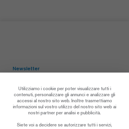
Newsletter
Abbonarsi
Utilizziamo i cookie per poter visualizzare tutti i
contenuti, personalizzare gli annunci e analizzare gli
accessi al nostro sito web. Inoltre trasmettiamo
Social Media
informazioni sul vostro utilizzo del nostro sito web ai
nostri partner per analisi e pubblicità.
Siete voi a decidere se autorizzare tutti i servizi,