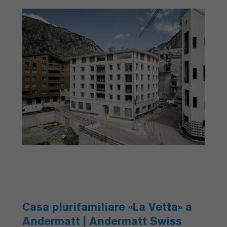
Casa plurifamiliare «La Vetta» a
Andermatt | Andermatt Swiss