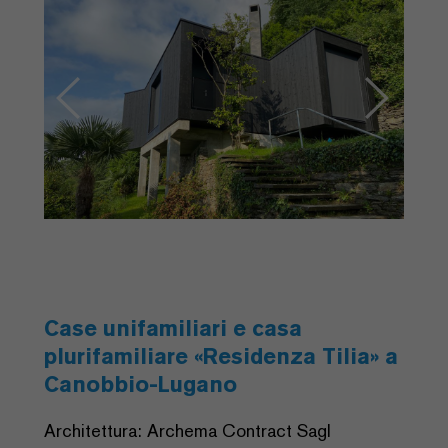
Case unifamiliari e casa
plurifamiliare «Residenza Tilia» a
Canobbio-Lugano
Architettura: Archema Contract Sagl