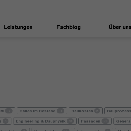
Leistungen
Fachblog
Über un
IM
Bauen im Bestand
Baukosten
Bauprozes
13
11
9
nz
Engineering & Bauphysik
Fassaden
Genera
5
10
24