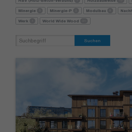
HBV (Holz-Beton-Verbund)
Holzbauweise
1
15
Minergie
Minergie-P
Modulbau
Nachh
5
2
8
Werk
World Wide Wood
1
21
Suchen