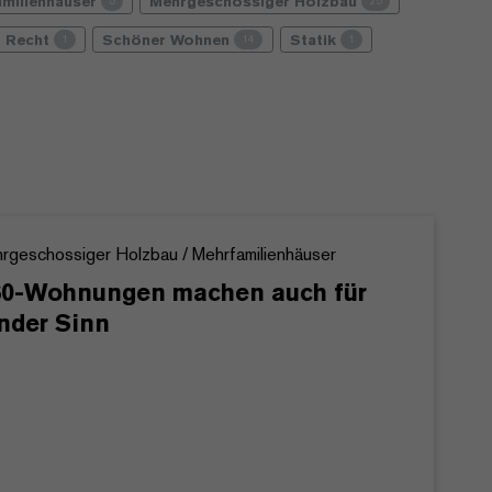
amilienhäuser
Mehrgeschossiger Holzbau
5
25
Recht
Schöner Wohnen
Statik
1
14
1
rgeschossiger Holzbau / Mehrfamilienhäuser
0-Wohnungen machen auch für
nder Sinn