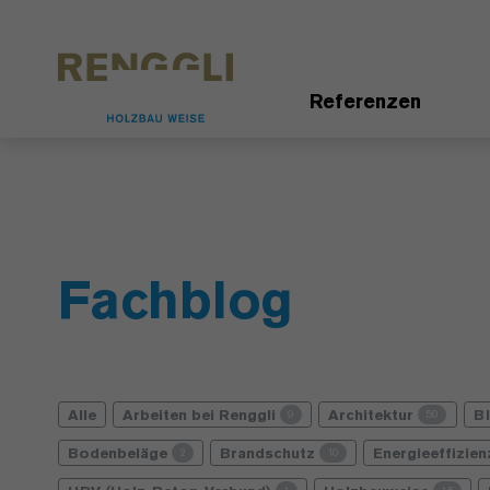
Datenschutzeinstellungen
Referenzen
Fachblog
Alle
Arbeiten bei Renggli
Architektur
B
9
50
Bodenbeläge
Brandschutz
Energieeffizie
2
10