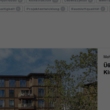
Hybridbau
Konstruktion
Lebenszyklus
Mehrf
8
12
3
altigkeit
Projektentwicklung
Raumluftqualität
8
1
3
Meh
Ü6
Ki