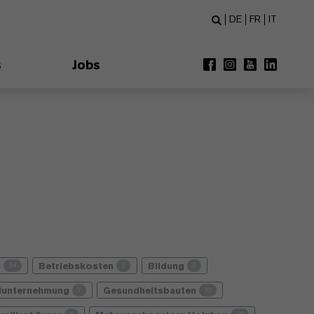
DE
FR
IT
s
Jobs
s
Betriebskosten
Bildung
24
2
3
lunternehmung
Gesundheitsbauten
7
10