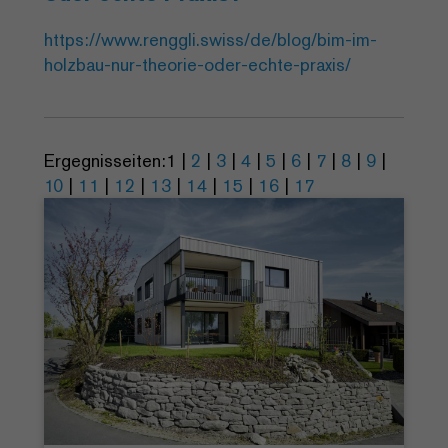
https://www.renggli.swiss/de/blog/bim-im-
holzbau-nur-theorie-oder-echte-praxis/
Ergegnisseiten:
1
|
2
|
3
|
4
|
5
|
6
|
7
|
8
|
9
|
10
|
11
|
12
|
13
|
14
|
15
|
16
|
17