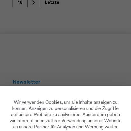
16
Letzte
Newsletter
Abonnieren
Wir verwenden Cookies, um alle Inhalte anzeigen zu
können, Anzeigen zu personalisieren und die Zugriffe
auf unsere Website zu analysieren. Ausserdem geben
Social Media
wir Informationen zu Ihrer Verwendung unserer Website
an unsere Partner für Analysen und Werbung weiter.