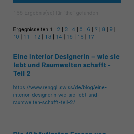
165 Ergebnis(se) für "
the
" gefunden
Ergegnisseiten:
1
|
2
|
3
|
4
|
5
|
6
|
7
|
8
|
9
|
10
|
11
|
12
|
13
|
14
|
15
|
16
|
17
Eine Interior Designerin – wie sie
lebt und Raumwelten schafft -
Teil 2
https://www.renggli.swiss/de/blog/eine-
interior-designerin-wie-sie-lebt-und-
raumwelten-schafft-teil-2/