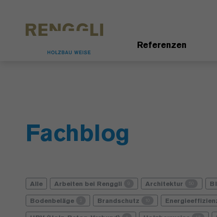
Datenschutzeinstellungen
Referenzen
Fachblog
Alle
Arbeiten bei Renggli
Architektur
B
9
50
Bodenbeläge
Brandschutz
Energieeffizie
2
10