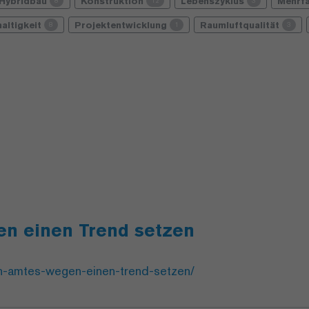
Hybridbau
Konstruktion
Lebenszyklus
Mehrf
8
12
3
altigkeit
Projektentwicklung
Raumluftqualität
8
1
3
n einen Trend setzen
on-amtes-wegen-einen-trend-setzen/