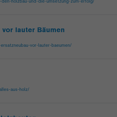
r-den-holzbau-und-die-umsetzung-zum-erfolg/
u vor lauter Bäumen
n-ersatzneubau-vor-lauter-baeumen/
lles-aus-holz/