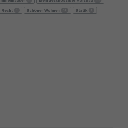
amilienhäuser
Mehrgeschossiger Holzbau
5
25
Recht
Schöner Wohnen
Statik
1
14
1