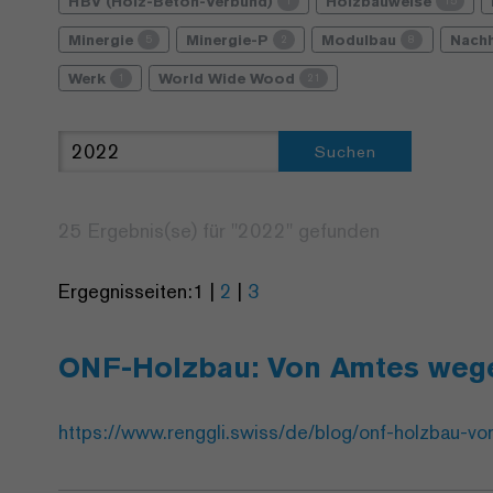
HBV (Holz-Beton-Verbund)
Holzbauweise
1
15
Minergie
Minergie-P
Modulbau
Nachh
5
2
8
Werk
World Wide Wood
1
21
Suchen
25 Ergebnis(se) für "
2022
" gefunden
Ergegnisseiten:
1
|
2
|
3
ONF-Holzbau: Von Amtes wege
https://www.renggli.swiss/de/blog/onf-holzbau-v