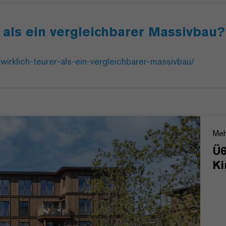
r als ein vergleichbarer Massivbau?
wirklich-teurer-als-ein-vergleichbarer-massivbau/
Meh
Ü6
Ki