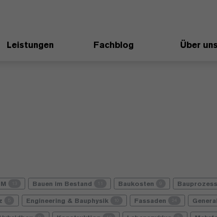
Leistungen
Fachblog
Über un
IM
Bauen im Bestand
Baukosten
Bauprozes
13
11
9
nz
Engineering & Bauphysik
Fassaden
Genera
5
10
24