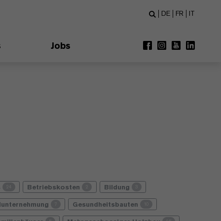
DE
FR
IT
s
Jobs
s
Betriebskosten
Bildung
24
2
3
lunternehmung
Gesundheitsbauten
7
10