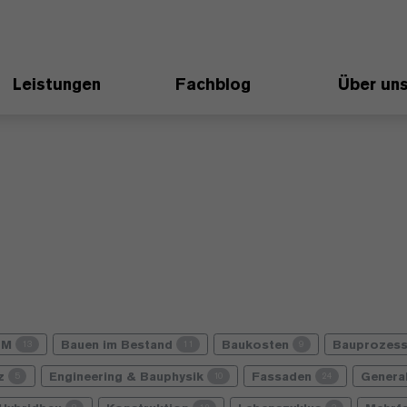
Leistungen
Fachblog
Über un
IM
Bauen im Bestand
Baukosten
Bauprozes
13
11
9
nz
Engineering & Bauphysik
Fassaden
Genera
5
10
24