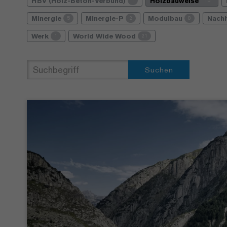
HBV (Holz-Beton-Verbund)
Holzbauweise
1
15
Minergie
Minergie-P
Modulbau
Nachh
5
2
8
Werk
World Wide Wood
1
21
Suchen