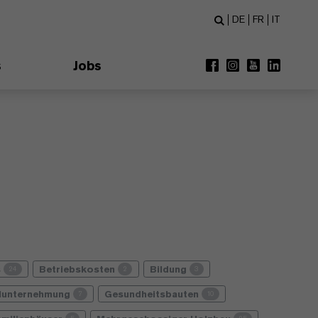
DE
FR
IT
s
Jobs
s
Betriebskosten
Bildung
24
2
3
lunternehmung
Gesundheitsbauten
7
10