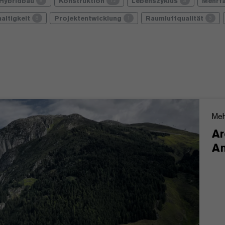
Hybridbau
Konstruktion
Lebenszyklus
Mehrf
8
12
3
altigkeit
Projektentwicklung
Raumluftqualität
8
1
3
Meh
Ar
An