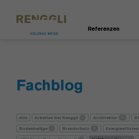
Datenschutzeinstellungen
Referenzen
Fachblog
Alle
Arbeiten bei Renggli
Architektur
B
9
50
Bodenbeläge
Brandschutz
Energieeffizie
2
10