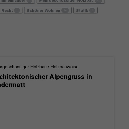
amilienhäuser
Mehrgeschossiger Holzbau
5
25
Recht
Schöner Wohnen
Statik
1
14
1
rgeschossiger Holzbau / Holzbauweise
chitektonischer Alpengruss in
dermatt