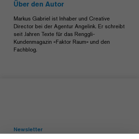
Über den Autor
Markus Gabriel ist Inhaber und Creative
Director bei der Agentur Angelink. Er schreibt
seit Jahren Texte für das Renggli-
Kundenmagazin «Faktor Raum» und den
Fachblog.
Newsletter