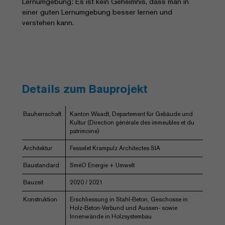
Lernumgebung: Es ist kein Geheimnis, dass man in
einer guten Lernumgebung besser lernen und
verstehen kann.
Details zum Bauprojekt
Bauherrschaft
Kanton Waadt, Departement für Gebäude und
Kultur (Direction générale des immeubles et du
patrimoine)
Architektur
Fesselet Krampulz Architectes SIA
Baustandard
SméO Energie + Umwelt
Bauzeit
2020 / 2021
Konstruktion
Erschliessung in Stahl-Beton, Geschosse in
Holz-Beton-Verbund und Aussen- sowie
Innenwände in Holzsystembau