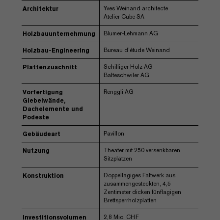
Yves Weinand architecte
Architektur
Atelier Cube SA
Blumer-Lehmann AG
Holzbauunternehmung
Bureau d’étude Weinand
Holzbau-Engineering
Schilliger Holz AG
Plattenzuschnitt
Balteschwiler AG
Renggli AG
Vorfertigung
Giebelwände,
Dachelemente und
Podeste
Pavillon
Gebäudeart
Theater mit 250 versenkbaren
Nutzung
Sitzplätzen
Doppellagiges Faltwerk aus
Konstruktion
zusammengesteckten, 4,5
Zentimeter dicken fünflagigen
Brettsperrholzplatten
2,8 Mio. CHF
Investitionsvolumen