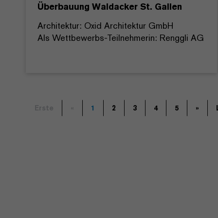
Überbauung Waldacker St. Gallen
Architektur: Oxid Architektur GmbH
Als Wettbewerbs-Teilnehmerin: Renggli AG
Erste
«
1
2
3
4
5
»