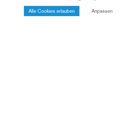
Alle Cookies erlauben
Anpassen
Stiftung Lebensart (vormals Heimstätte
Bauherrschaft
Bärau)
Renggli AG
Architektur
Wüthrich AG
Engineering
Makiol Wiederkehr AG
Stalder & Felber AG
Minergie-Eco
Baustandard
2003-2007 / 2015
Bauzeit
Holzsystembau
Konstruktion
Fichte/Tanne gestrichen
Fassade
9 Bewohnerhäuser
Nutzung
Totalunternehmung
Leistungen Renggli
Architektur
AG
Holzbau