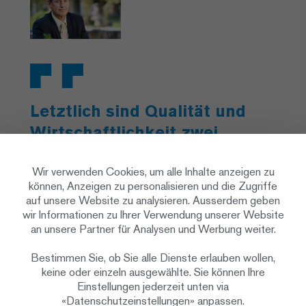
Letztlich sind Qualität und
Wirtschaftlichkeit zwei
Faktoren, die nicht isoliert
betrachtet werden können.
Wir verwenden Cookies, um alle Inhalte anzeigen zu
können, Anzeigen zu personalisieren und die Zugriffe
Die Zusammenarbeit mit der
auf unsere Website zu analysieren. Ausserdem geben
Firma Renggli hat uns beides
wir Informationen zu Ihrer Verwendung unserer Website
an unsere Partner für Analysen und Werbung weiter.
gebracht.
Bestimmen Sie, ob Sie alle Dienste erlauben wollen,
Peter Ducommun, CEO Stiftung Lebensart
keine oder einzeln ausgewählte. Sie können Ihre
Einstellungen jederzeit unten via
«Datenschutzeinstellungen» anpassen.