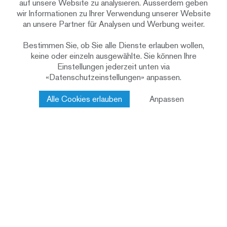
Minergie
Baustandard
auf unsere Website zu analysieren. Ausserdem geben
wir Informationen zu Ihrer Verwendung unserer Website
2006
Bauzeit
an unsere Partner für Analysen und Werbung weiter.
Holzsystembau
Konstruktion
Bestimmen Sie, ob Sie alle Dienste erlauben wollen,
Fichte/Tanne gestrichen
Fassade
keine oder einzeln ausgewählte. Sie können Ihre
Einstellungen jederzeit unten via
Bürogebäude und
Nutzung
«Datenschutzeinstellungen» anpassen.
Besucherzentrum
Totalunternehmung
Leistungen Renggli
Alle Cookies erlauben
Anpassen
Architektur
AG
Holzbau
Ihr nächster Schritt
Bei uns ist jedes Bauvorhaben in erfahrenen
Händen. Sprechen Sie mit uns unverbindlich
über Ihre Ideen.