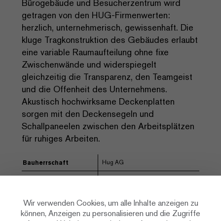
Bürogebäude und Besucherzentrum wird
getragen von den HUG-Firmenwerten:
herzlich, unternehmerisch, gewissenhaft. Die
kluge Tragkonstruktion des Gebäudes erlaubt
eine variable Raumaufteilung ohne fixe
Zwischenwände und widerspiegelt
gleichzeitig die Transparenz, den Teamgeist
und die Offenheit des Unternehmens.
Akustisch hochwirksame Deckenplatten
sorgen mit den Deckensegeln und
Schallpaneelen zwischen den Arbeitsplätzen
für ruhiges Arbeiten.
Hug AG
Bauherrschaft
Renggli AG
Architektur
Berchtold + Eicher
Engineering
Wir verwenden Cookies, um alle Inhalte anzeigen zu
Makiol Wiederkehr AG
können, Anzeigen zu personalisieren und die Zugriffe