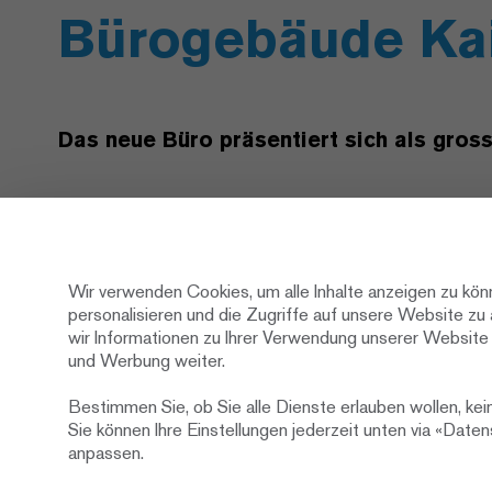
Bürogebäude Kai
Das neue Büro präsentiert sich als gro
Aufgrund des weiten Vordachs und den hohen Stü
moderne Holzbau wie ein antiker Baukörper.
Die offene, vertikale Falz- und Fugenschalung mit 
Wir verwenden Cookies, um alle Inhalte anzeigen zu kön
personalisieren und die Zugriffe auf unsere Website z
mit einem orangefarbenen Fassadenpapier, gibt d
wir Informationen zu Ihrer Verwendung unserer Website 
Erscheinungsbild.
und Werbung weiter.
Bauherrschaft
Hodel & Par
Bestimmen Sie, ob Sie alle Dienste erlauben wollen, kei
Sie können Ihre Einstellungen jederzeit unten via «Date
Architektur
Berrel Berre
anpassen.
am-architekt