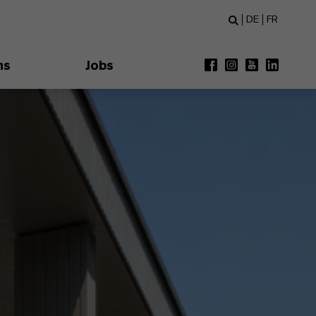
DE
FR
ns
Jobs
Next