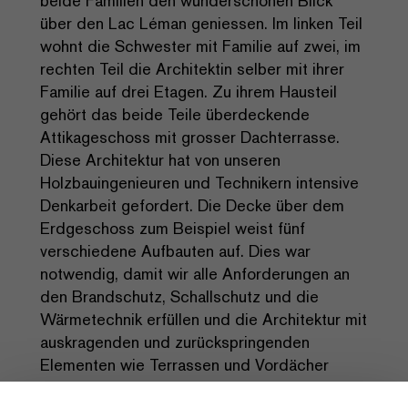
beide Familien den wunderschönen Blick
über den Lac Léman geniessen. Im linken Teil
wohnt die Schwester mit Familie auf zwei, im
rechten Teil die Architektin selber mit ihrer
Familie auf drei Etagen. Zu ihrem Hausteil
gehört das beide Teile überdeckende
Attikageschoss mit grosser Dachterrasse.
Diese Architektur hat von unseren
Holzbauingenieuren und Technikern intensive
Denkarbeit gefordert. Die Decke über dem
Erdgeschoss zum Beispiel weist fünf
verschiedene Aufbauten auf. Dies war
notwendig, damit wir alle Anforderungen an
den Brandschutz, Schallschutz und die
Wärmetechnik erfüllen und die Architektur mit
auskragenden und zurückspringenden
Elementen wie Terrassen und Vordächer
wunschgerecht erfüllen konnten. Die Fassade