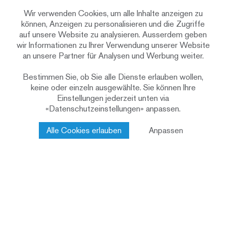
besteht aus lasierten, horizontalen
Schalungsriemen aus Fichten-/Tannenholz.
Wir verwenden Cookies, um alle Inhalte anzeigen zu
können, Anzeigen zu personalisieren und die Zugriffe
Die Fassadenbretter haben wir im Werk an
auf unsere Website zu analysieren. Ausserdem geben
die Wandelemente montiert. Nur der Teil vom
wir Informationen zu Ihrer Verwendung unserer Website
Untergeschoss haben wir erst vor Ort
an unsere Partner für Analysen und Werbung weiter.
angebracht, da dieser auch den Massivbau im
Untergeschoss abdeckt.
Bestimmen Sie, ob Sie alle Dienste erlauben wollen,
keine oder einzeln ausgewählte. Sie können Ihre
Einstellungen jederzeit unten via
«Datenschutzeinstellungen» anpassen.
Krönende Aussicht
Alle Cookies erlauben
Anpassen
Beide Parteien haben im Untergeschoss von
den Schlaf- und Kinderzimmern direkten
Zugang zum grossen, auf zwei Ebenen am
Hang angelegten Garten. Im Erdgeschoss,
beziehungsweise im Attikageschoss,
befinden sich die Wohnräume und Küchen mit
Terrassen. Und von allen Räumen, den