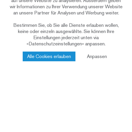
auf unsere Website zu analysieren. Ausserdem geben
wir Informationen zu Ihrer Verwendung unserer Website
SUVA
an unsere Partner für Analysen und Werbung weiter.
Investorin
Lengacher Emmenegger
Architektur/Projektverfasserin
Bestimmen Sie, ob Sie alle Dienste erlauben wollen,
Partner AG
keine oder einzeln ausgewählte. Sie können Ihre
Einstellungen jederzeit unten via
Minergie-A
Baustandard
«Datenschutzeinstellungen» anpassen.
2027-2029
Bauzeit provisorisch
Alle Cookies erlauben
Anpassen
Holzsystembau
Konstruktion
Zwei Mehrfamilienhäuser
Nutzung
mit 14 Mietwohnungen à
2.5 bis 3.5-Zimmer
Totalunternehmung
Leistungen Renggli AG
Holzbau
Ihr nächster Schritt