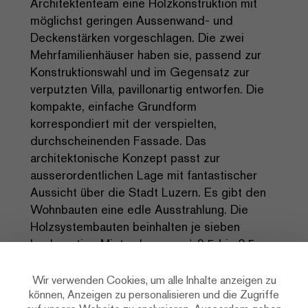
Architektenteam eine Holzkonstruktion mit
möglichst geringen Aussenwand- und
Deckenstärken vorgeschlagen. Die zwei
Mehrfamilienhäuser haben sie, passend zur
Konstruktionswahl und im Gegensatz zur
verputzten Villa, pavillonartig entworfen. Die
kompakte, einfache Grundform
korrespondiert mit der verspielten,
durchscheinenden Fassade. Das
architektonische Konzept passt zur
ausserordentlichen Lage mit fantastischer
Aussicht über die Stadt Luzern. Es gibt den
Wohnbauten eine edle Ausstrahlung. Die
Holzsystembauten beinhalten je sieben
hochwertige Mietwohnungen à 2.5 bis 3.5-
Zimmer.
Wir verwenden Cookies, um alle Inhalte anzeigen zu
können, Anzeigen zu personalisieren und die Zugriffe